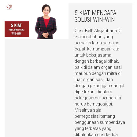
5 KIAT MENCAPAI
SOLUSI WIN-WIN
Oleh: Betti Alisjahbana Di
era perubahan yang
semakin lama semakin
cepat, kemampuan kita
untuk bekerjasama
dengan berbagai pihak,
baik di dalam organisasi
maupun dengan mitra di
luar organisasi, dan
dengan pelanggan sangat
diperlukan. Didalam
bekerjasama, sering kita
harus bernegosiasi.
Misalnya saja
bernegosiasi tentang
penggunaan sumber daya
yang terbatas yang
dibutuhkan oleh kedua