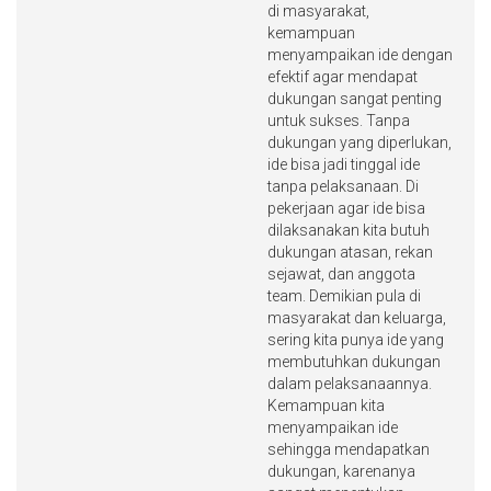
di masyarakat,
kemampuan
menyampaikan ide dengan
efektif agar mendapat
dukungan sangat penting
untuk sukses. Tanpa
dukungan yang diperlukan,
ide bisa jadi tinggal ide
tanpa pelaksanaan. Di
pekerjaan agar ide bisa
dilaksanakan kita butuh
dukungan atasan, rekan
sejawat, dan anggota
team. Demikian pula di
masyarakat dan keluarga,
sering kita punya ide yang
membutuhkan dukungan
dalam pelaksanaannya.
Kemampuan kita
menyampaikan ide
sehingga mendapatkan
dukungan, karenanya