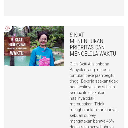
5 KIAT
MENENTUKAN
PRIORITAS DAN
MENGELOLA WAKTU
Oleh: Betti Alisjahbana
Banyak orang merasa
tuntutan pekerjaan begitu
tinggi. Bekerja seakan tidak
ada hentinya, dan setelah
semua itu dilakukan
hasilnya tidak
memuaskan. Tidak
mengherankan karenanya,
sebuah survey
mengatakan bahwa 46%
dari stress penyebabnya