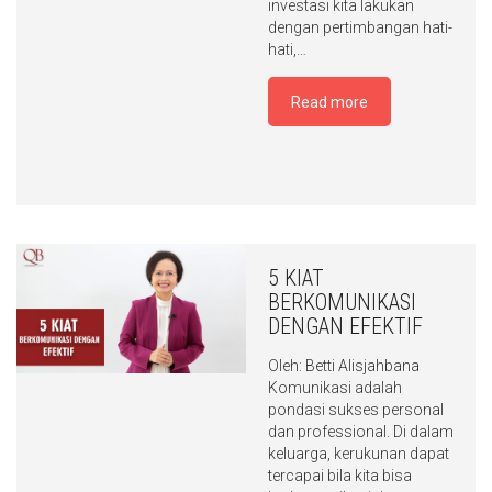
investasi kita lakukan
dengan pertimbangan hati-
hati,…
Read more
5 KIAT
BERKOMUNIKASI
DENGAN EFEKTIF
Oleh: Betti Alisjahbana
Komunikasi adalah
pondasi sukses personal
dan professional. Di dalam
keluarga, kerukunan dapat
tercapai bila kita bisa