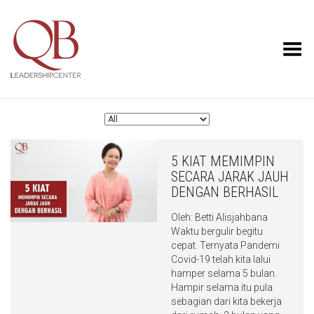
Toggle Menu
5 KIAT MEMIMPIN
SECARA JARAK JAUH
DENGAN BERHASIL
Oleh: Betti Alisjahbana
Waktu bergulir begitu
cepat. Ternyata Pandemi
Covid-19 telah kita lalui
hamper selama 5 bulan.
Hampir selama itu pula
sebagian dari kita bekerja