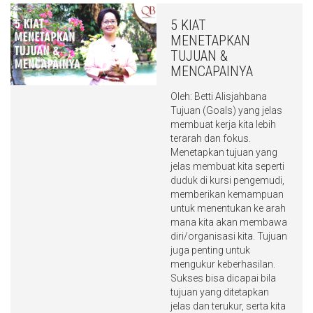
5 KIAT
MENETAPKAN
TUJUAN &
MENCAPAINYA
Oleh: Betti Alisjahbana
Tujuan (Goals) yang jelas
membuat kerja kita lebih
terarah dan fokus.
Menetapkan tujuan yang
jelas membuat kita seperti
duduk di kursi pengemudi,
memberikan kemampuan
untuk menentukan ke arah
mana kita akan membawa
diri/organisasi kita. Tujuan
juga penting untuk
mengukur keberhasilan.
Sukses bisa dicapai bila
tujuan yang ditetapkan
jelas dan terukur, serta kita