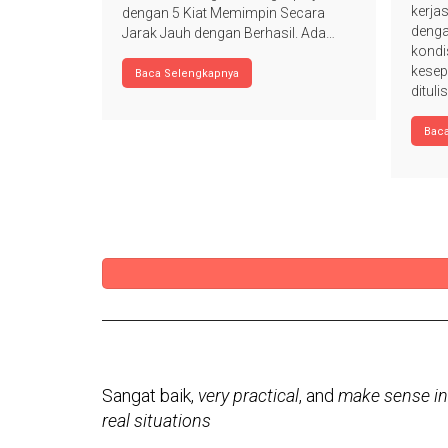
kerja
dengan 5 Kiat Memimpin Secara
denga
Jarak Jauh dengan Berhasil. Ada…
kondi
kesep
Baca Selengkapnya
ditul
Bac
Sangat baik,
very practical
, and
make sense in
real situations