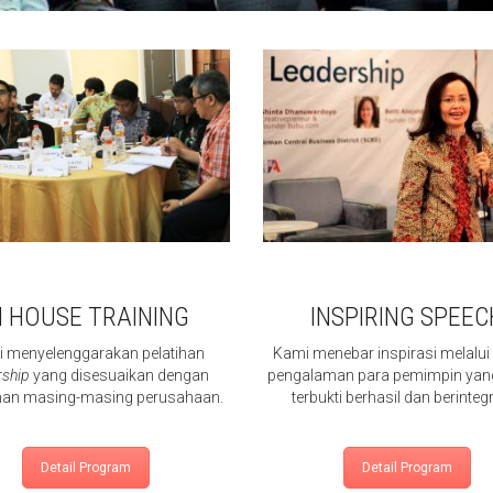
N HOUSE TRAINING
INSPIRING SPEEC
 menyelenggarakan pelatihan
Kami menebar inspirasi melalu
rship
yang disesuaikan dengan
pengalaman para pemimpin yan
han masing-masing perusahaan.
terbukti berhasil dan berintegr
Detail Program
Detail Program