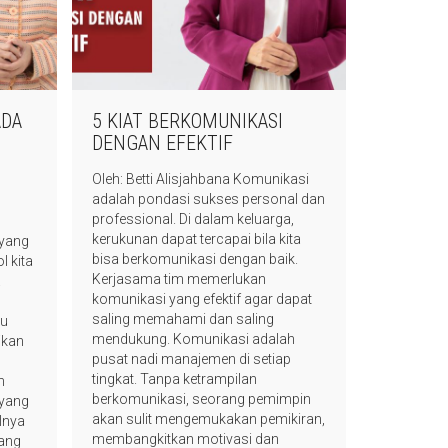
ADA
5 KIAT BERKOMUNIKASI
5 KIAT 
DENGAN EFEKTIF
PERTAMA
Oleh: Betti Alisjahbana Komunikasi
Oleh: Betti 
adalah pondasi sukses personal dan
mengadiri 
professional. Di dalam keluarga,
membangun j
kerukunan dapat tercapai bila kita
pekerjaan, 
yang
bisa berkomunikasi dengan baik.
hadapan cal
l kita
Kerjasama tim memerlukan
tidak mend
a
komunikasi yang efektif agar dapat
yang baik, 
saling memahami dan saling
berarti. Da
tu
mendukung. Komunikasi adalah
lebih karir
ikan
pusat nadi manajemen di setiap
orang telah
tingkat. Tanpa ketrampilan
untuk berg
n
berkomunikasi, seorang pemimpin
demikian pu
 yang
akan sulit mengemukakan pemikiran,
sering dimi
lnya
membangkitkan motivasi dan
berbagai pa
yang