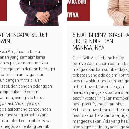
AT MENCAPAI SOLUSI
5 KIAT BERINVESTASI P
-WIN
DIRI SENDIRI DAN
MANFAATNYA
Betti Alisjahbana Di era
ahan yang semakin lama
Oleh: Betti Alisjahbana Ketika
in cepat, kemampuan kita
berinvestasi, secara sadar kita
 bekerjasama dengan berbagai
mengalokasikan sumber daya 
, baik di dalam organisasi
terbatas yang ada dalam kontro
n dengan mitra di luar
seperti waktu, uang, dan tenag
isasi, dan dengan pelanggan
untuk diinvestasikan dengan
t diperlukan. Didalam
harapan yang jelas bahwa sua
jasama, sering kita harus
saat investasi ini akan member
gosiasi. Misalnya saja
hasil positif yang diharapkan.
gosiasi tentang penggunaan
Beberapa investasi memberika
r daya yang terbatas yang
hasil sesuai harapan, ada juga
uhkan oleh kedua pihak. Bisa
mengecewakan. Ada yang hasi
bernegosiasi tentang bentuk
bisa segera didapat, ada juga 