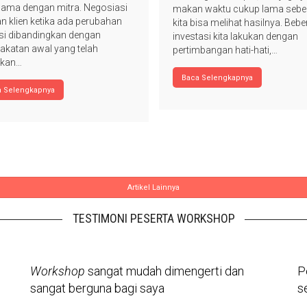
sama dengan mitra. Negosiasi
makan waktu cukup lama seb
n klien ketika ada perubahan
kita bisa melihat hasilnya. Beb
si dibandingkan dengan
investasi kita lakukan dengan
akatan awal yang telah
pertimbangan hati-hati,…
iskan…
Baca Selengkapnya
a Selengkapnya
Artikel Lainnya
TESTIMONI PESERTA WORKSHOP
Workshop
sangat mudah dimengerti dan
P
sangat berguna bagi saya
s