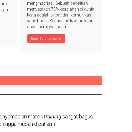
menginspriasi. Sebuah penelitian
berbagai l
elum
menyatakan 70% kesalahan di dunia
wawancara
erapa
kerja adalah akibat dari komunikasi
yang buruk. Kegagalan komunikasi
Baca Sele
dapat berakibat pada…
Baca Selengkapnya
enyampaian materi
training
sangat bagus,
ehingga mudah dipahami.