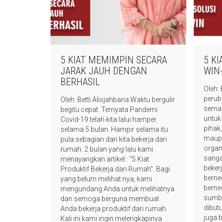
5 KIAT MEMIMPIN SECARA
5 KI
JARAK JAUH DENGAN
WIN
BERHASIL
Oleh: 
perub
Oleh: Betti Alisjahbana Waktu bergulir
semak
begitu cepat. Ternyata Pandemi
untuk
Covid-19 telah kita lalui hamper
pihak
selama 5 bulan. Hampir selama itu
maupu
pula sebagian dari kita bekerja dari
organ
rumah. 2 bulan yang lalu kami
sanga
menayangkan artikel : “5 Kiat
beker
Produktif Bekerja dari Rumah”. Bagi
berne
yang belum melihat nya, kami
berne
mengundang Anda untuk melihatnya
sumbe
dan semoga berguna membuat
dibut
Anda bekerja produktif dari rumah.
juga 
Kali ini kami ingin melengkapinya