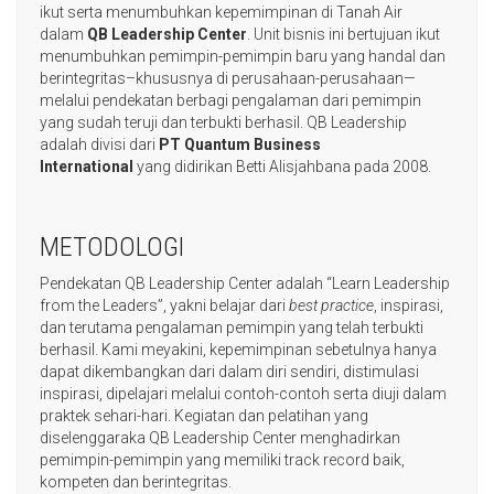
ikut serta menumbuhkan kepemimpinan di Tanah Air
dalam
QB Leadership Center
. Unit bisnis ini bertujuan ikut
menumbuhkan pemimpin-pemimpin baru yang handal dan
berintegritas–khususnya di perusahaan-perusahaan—
melalui pendekatan berbagi pengalaman dari pemimpin
yang sudah teruji dan terbukti berhasil. QB Leadership
adalah divisi dari
PT Quantum Business
International
yang didirikan Betti Alisjahbana pada 2008.
METODOLOGI
Pendekatan QB Leadership Center adalah “Learn Leadership
from the Leaders”, yakni belajar dari
best practice
, inspirasi,
dan terutama pengalaman pemimpin yang telah terbukti
berhasil. Kami meyakini, kepemimpinan sebetulnya hanya
dapat dikembangkan dari dalam diri sendiri, distimulasi
inspirasi, dipelajari melalui contoh-contoh serta diuji dalam
praktek sehari-hari. Kegiatan dan pelatihan yang
diselenggaraka QB Leadership Center menghadirkan
pemimpin-pemimpin yang memiliki track record baik,
kompeten dan berintegritas.