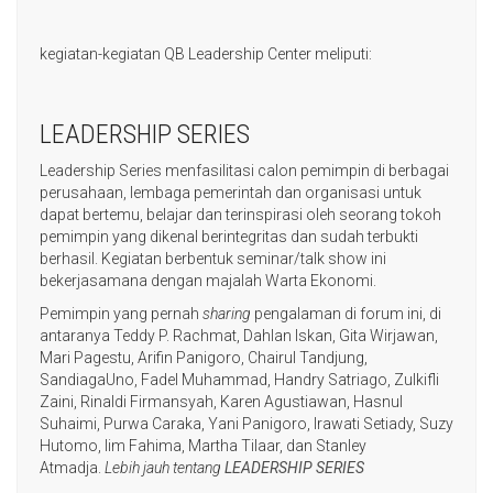
kegiatan-kegiatan QB Leadership Center meliputi:
LEADERSHIP SERIES
Leadership Series menfasilitasi calon pemimpin di berbagai
perusahaan, lembaga pemerintah dan organisasi untuk
dapat bertemu, belajar dan terinspirasi oleh seorang tokoh
pemimpin yang dikenal berintegritas dan sudah terbukti
berhasil. Kegiatan berbentuk seminar/talk show ini
bekerjasamana dengan majalah Warta Ekonomi.
Pemimpin yang pernah
sharing
pengalaman di forum ini, di
antaranya Teddy P. Rachmat, Dahlan Iskan, Gita Wirjawan,
Mari Pagestu, Arifin Panigoro, Chairul Tandjung,
SandiagaUno, Fadel Muhammad, Handry Satriago, Zulkifli
Zaini, Rinaldi Firmansyah, Karen Agustiawan, Hasnul
Suhaimi, Purwa Caraka, Yani Panigoro, Irawati Setiady, Suzy
Hutomo, Iim Fahima, Martha Tilaar, dan Stanley
Atmadja.
Lebih jauh tentang
LEADERSHIP SERIES